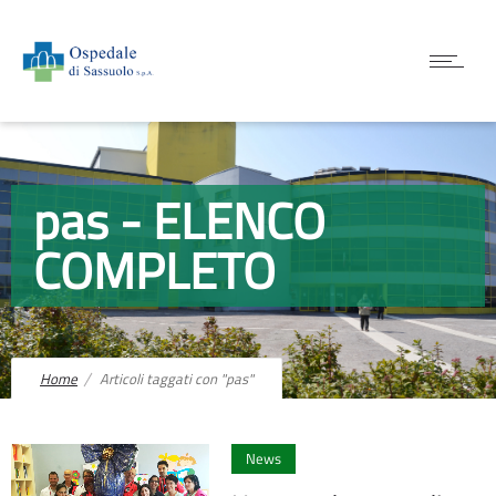
pas - ELENCO
COMPLETO
Home
Articoli taggati con "pas"
0
News