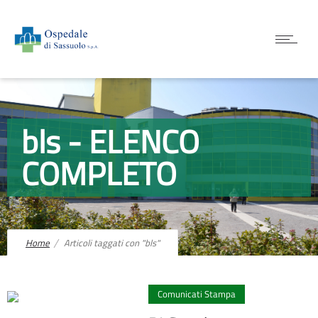
bls - ELENCO
COMPLETO
Home
Articoli taggati con "bls"
0
Comunicati Stampa