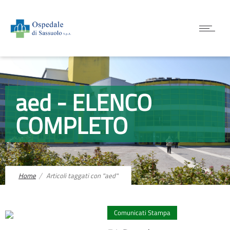
aed - ELENCO
COMPLETO
Home
Articoli taggati con "aed"
0
Comunicati Stampa