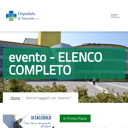
evento - ELENCO
COMPLETO
Home
Articoli taggati con "evento"
1
In Primo Piano