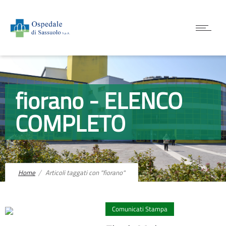
fiorano - ELENCO
COMPLETO
Home
Articoli taggati con "fiorano"
0
Comunicati Stampa