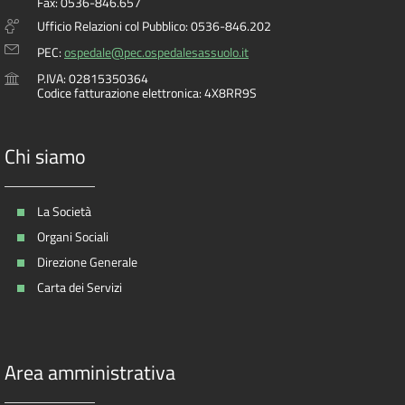
Fax: 0536-846.657
Ufficio Relazioni col Pubblico: 0536-846.202
PEC:
ospedale@pec.ospedalesassuolo.it
P.IVA: 02815350364
Codice fatturazione elettronica: 4X8RR9S
Chi siamo
La Società
Organi Sociali
Direzione Generale
Carta dei Servizi
Area amministrativa