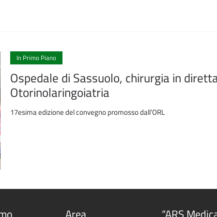
In Primo Piano
Ospedale di Sassuolo, chirurgia in diretta
Otorinolaringoiatria
17esima edizione del convegno promosso dall’ORL
amo
Area
“ARS Medic