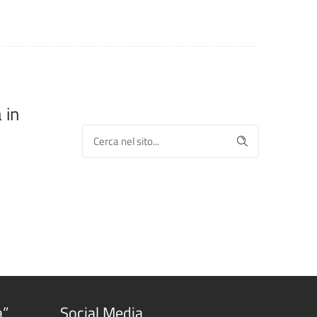
 in
a”
Social Media