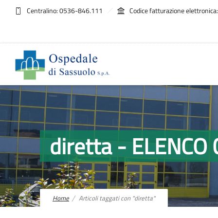
Centralino: 0536-846.111
Codice fatturazione elettroni
diretta - ELENC
Home
Articoli taggati con "diretta"