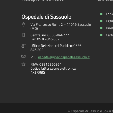
La S
Ospedale di Sassuolo
Organ
Via Francesco Ruini, 2 – 41049 Sassuolo
Dire
(MO)
Centralino: 0536-846.111
Carta
Fax: 0536-846.657
Ufficio Relazioni col Pubblico: 0536-
846.202
PEC:
ospedale@pec.ospedalesassuolo.it
P.IVA: 02815350364
Codice fatturazione elettronica:
4X8RR9S
© Ospedale di Sassuolo SpA a s