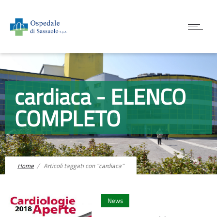
cardiaca - ELENCO
COMPLETO
Home
Articoli taggati con "cardiaca"
0
News