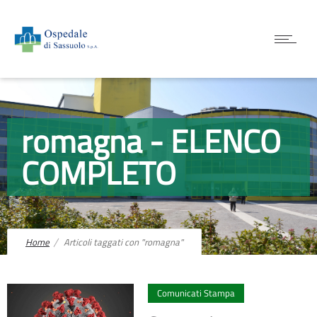
romagna - ELENCO
COMPLETO
Home
Articoli taggati con "romagna"
0
Comunicati Stampa