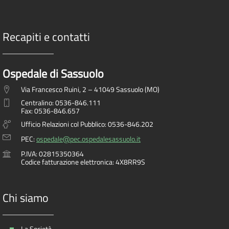
Recapiti e contatti
Ospedale di Sassuolo
Via Francesco Ruini, 2 – 41049 Sassuolo (MO)
Centralino: 0536-846.111
Fax: 0536-846.657
Ufficio Relazioni col Pubblico: 0536-846.202
PEC:
ospedale@pec.ospedalesassuolo.it
P.IVA: 02815350364
Codice fatturazione elettronica: 4X8RR9S
Chi siamo
La Società