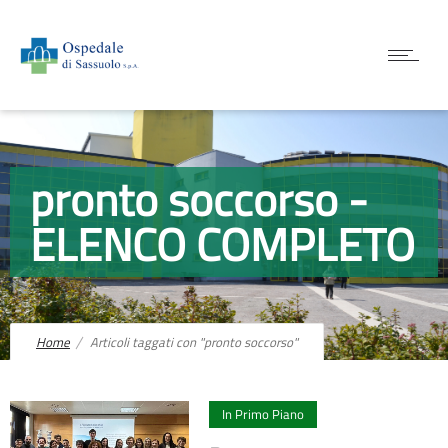
pronto soccorso -
ELENCO COMPLETO
Home
Articoli taggati con "pronto soccorso"
0
In Primo Piano