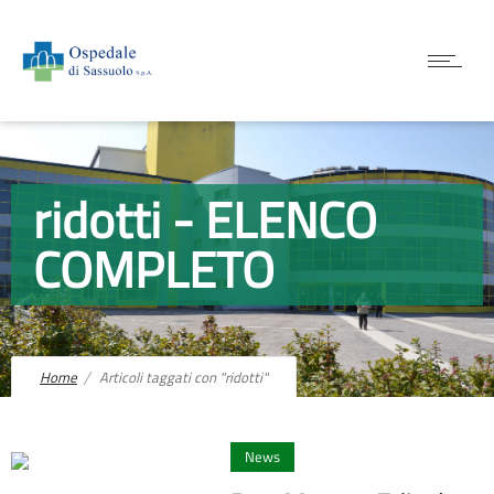
ridotti - ELENCO
COMPLETO
Home
Articoli taggati con "ridotti"
0
News