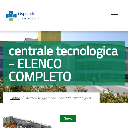
centrale tecnologica
- ELENCO
COMPLETO
Home
Articoli taggati con "centrale tecnologica"
0
News