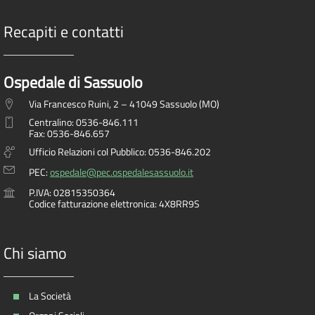
Recapiti e contatti
Ospedale di Sassuolo
Via Francesco Ruini, 2 – 41049 Sassuolo (MO)
Centralino: 0536-846.111
Fax: 0536-846.657
Ufficio Relazioni col Pubblico: 0536-846.202
PEC:
ospedale@pec.ospedalesassuolo.it
P.IVA: 02815350364
Codice fatturazione elettronica: 4X8RR9S
Chi siamo
La Società