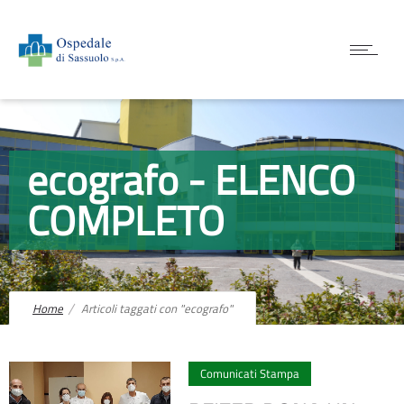
ecografo - ELENCO
COMPLETO
Home
Articoli taggati con "ecografo"
2
Comunicati Stampa