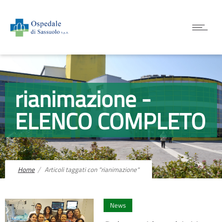
rianimazione -
ELENCO COMPLETO
Home
Articoli taggati con "rianimazione"
0
News