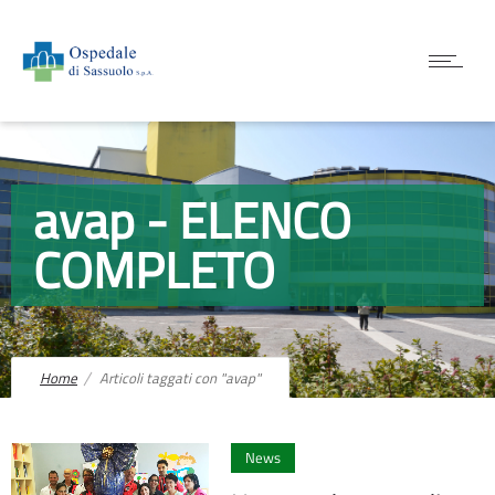
avap - ELENCO
COMPLETO
Home
Articoli taggati con "avap"
0
News