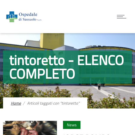
tintoretto - ELENCO
COMPLETO
Home
Articoli taggati con "tintoretto"
0
News