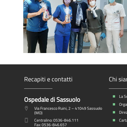
Recapiti e contatti
Chi si
La S
Ospedale di Sassuolo
Organ
Via Francesco Ruini, 2 – 41049 Sassuolo
Dire
(MO)
Centralino: 0536-846.111
Carta
Fax: 0536-846.657