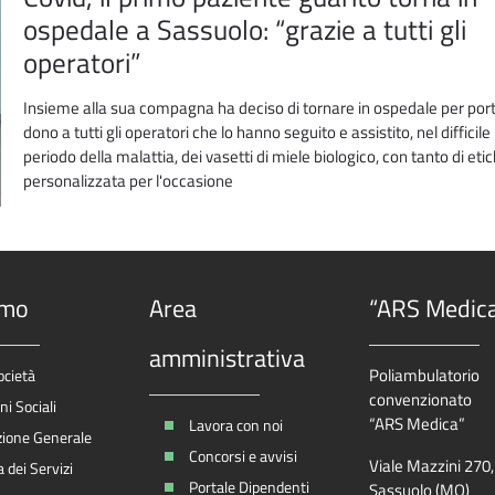
ospedale a Sassuolo: “grazie a tutti gli
operatori”
Insieme alla sua compagna ha deciso di tornare in ospedale per port
dono a tutti gli operatori che lo hanno seguito e assistito, nel difficile
periodo della malattia, dei vasetti di miele biologico, con tanto di eti
personalizzata per l'occasione
amo
Area
“ARS Medic
amministrativa
Poliambulatorio
ocietà
convenzionato
i Sociali
“ARS Medica”
Lavora con noi
zione Generale
Concorsi e avvisi
Viale Mazzini 270
 dei Servizi
Portale Dipendenti
Sassuolo (MO)