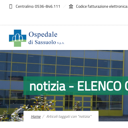
Centralino: 0536-846.111
Codice fatturazione elettroni
notizia - ELENC
Home
Articoli taggati con "notizia"