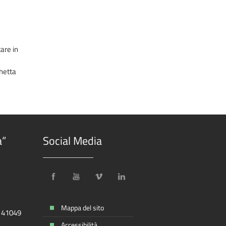
are in
chetta
a”
Social Media
Mappa del sito
, 41049
Accessibilità