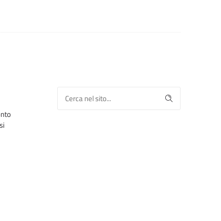
onto
si