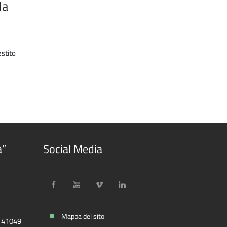
la
estito
a”
Social Media
Mappa del sito
, 41049