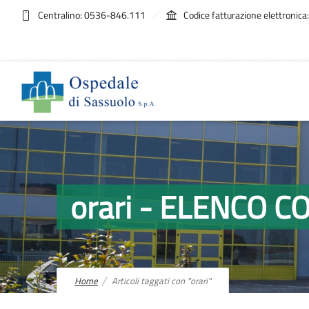
Centralino: 0536-846.111
Codice fatturazione elettroni
orari - ELENCO 
Home
Articoli taggati con "orari"