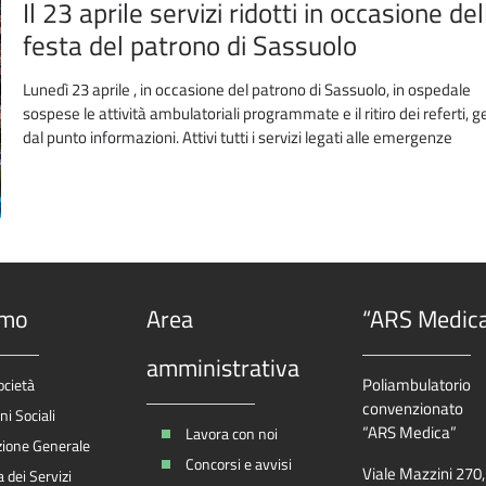
Il 23 aprile servizi ridotti in occasione del
festa del patrono di Sassuolo
Lunedì 23 aprile , in occasione del patrono di Sassuolo, in ospedale
sospese le attività ambulatoriali programmate e il ritiro dei referti, g
dal punto informazioni. Attivi tutti i servizi legati alle emergenze
amo
Area
“ARS Medic
amministrativa
Poliambulatorio
ocietà
convenzionato
i Sociali
“ARS Medica”
Lavora con noi
zione Generale
Concorsi e avvisi
Viale Mazzini 270
 dei Servizi